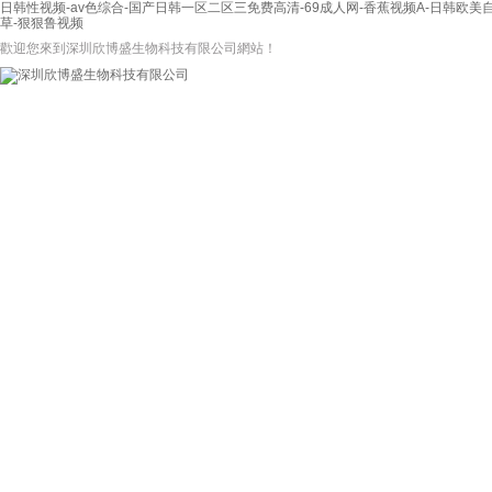
日韩性视频-av色综合-国产日韩一区二区三免费高清-69成人网-香蕉视频A-日韩欧美自
草-狠狠鲁视频
歡迎您來到深圳欣博盛生物科技有限公司網站！
網站首頁
關于我們
產品展示