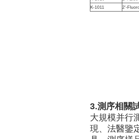
K-1011
2'-Fluor
3.測序相關
大規模并行測
現、法醫鑒