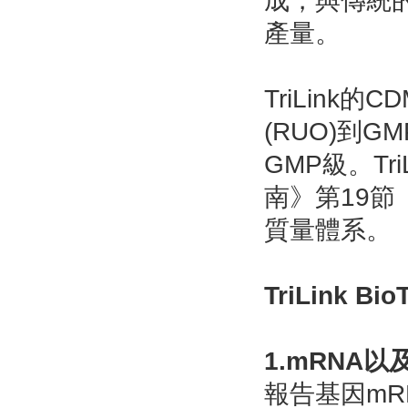
成，與傳統的
產量。
TriLin
(RUO)到
GMP級。Tr
南》第19節《
質量體系。
TriLink B
1.mRNA以及
報告基因mR