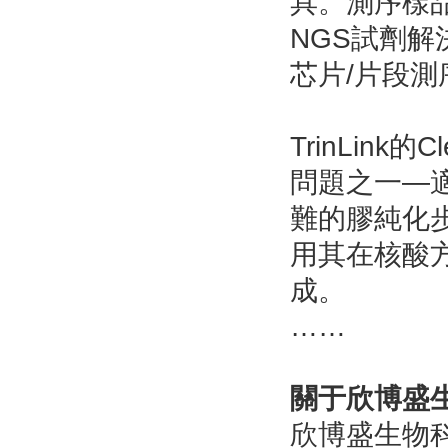
具。測序樣品
NGS試劑解決
芯片/片段
TrinLin
問題之一—
難的膠純化步
用其在核酸方
成。
……
關于欣博盛
欣博盛生物