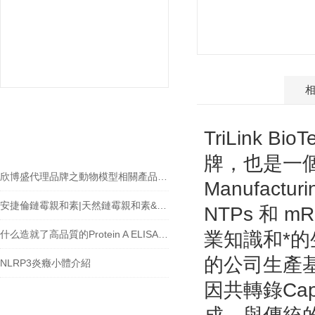
產品介紹
相關文章
TriLink Bi
RELEVANT ARTICLES
牌，也是一個專業
欣博盛代理品牌之動物模型相關產品介紹
Manufactu
安捷倫鏈霉親和素|天然鏈霉親和素&重組鏈霉親和素
NTPs 和 m
什么造就了高品質的Protein A ELISA試劑盒？
業知識和*
的公司生產基因
NLRP3炎癥小體介紹
因共轉錄Ca