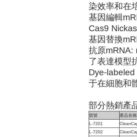
染效率和在
基因編輯mR
Cas9 Nicka
基因替換mRN
抗原mRNA:
了表達模型抗
Dye-label
于在細胞和體
部分熱銷產
貨號
產品名稱
L-7201
CleanCa
L-7202
CleanCa