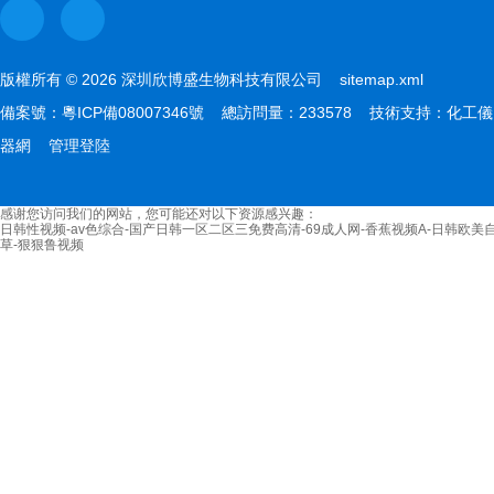
版權所有 © 2026 深圳欣博盛生物科技有限公司
sitemap.xml
備案號：
粵ICP備08007346號
總訪問量：233578 技術支持：
化工儀
器網
管理登陸
感谢您访问我们的网站，您可能还对以下资源感兴趣：
日韩性视频-av色综合-国产日韩一区二区三免费高清-69成人网-香蕉视频A-日韩欧美自
草-狠狠鲁视频