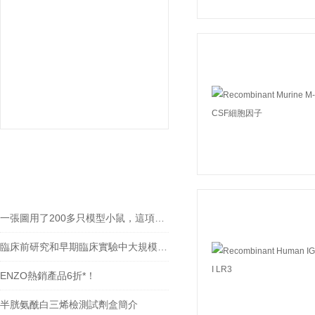
相關文章
RELEVANT ARTICLES
一張圖用了200多只模型小鼠，這項成果已授權上市公司
臨床前研究和早期臨床實驗中大規模生產重組腺相關病毒/慢病毒的理想工具
ENZO熱銷產品6折*！
半胱氨酰白三烯檢測試劑盒簡介